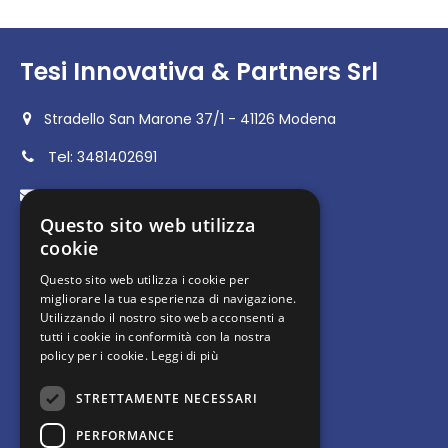
Tesi Innovativa & Partners Srl
Stradello San Marone 37/1 - 41126 Modena
Tel:
3481402691
Email:
info@tesiinnovativa.it
Questo sito web utilizza
P.IVA 04189010368
cookie
Questo sito web utilizza i cookie per
Contenuti
migliorare la tua esperienza di navigazione.
Utilizzando il nostro sito web acconsenti a
tutti i cookie in conformità con la nostra
Informazioni
policy per i cookie.
Leggi di più
STRETTAMENTE NECESSARI
Contattaci
Privacy policy
PERFORMANCE